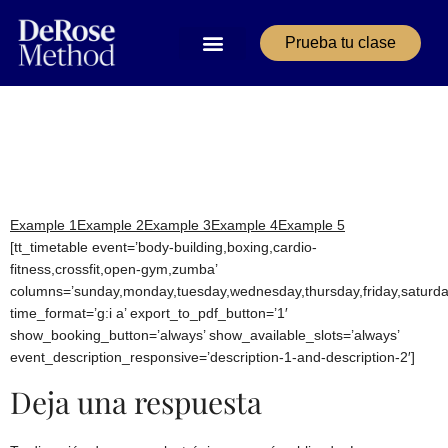
Prueba tu clase
Timetable for
WordPress
Example 1
Example 2
Example 3
Example 4
Example 5
[tt_timetable event=’body-building,boxing,cardio-
fitness,crossfit,open-gym,zumba’
columns=’sunday,monday,tuesday,wednesday,thursday,friday,saturda
time_format=’g:i a’ export_to_pdf_button=’1′
show_booking_button=’always’ show_available_slots=’always’
event_description_responsive=’description-1-and-description-2′]
Deja una respuesta