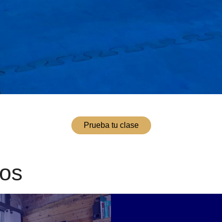
Prueba tu clase
ios