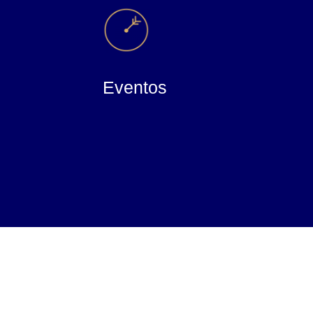
Actividades divertidas, conocimiento y
dos que
contacto con gente interesante en retiros,
 personal y
viajes, cenas, salidas culturales y mucho
e buscas.
más.
Eventos
Más info