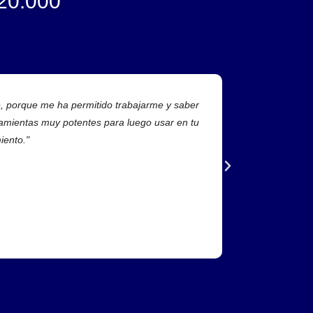
20.000
e, porque me ha permitido trabajarme y saber
"El DeRose Med
ramientas muy potentes para luego usar en tu
crear mi propó
iento."
porque te ayud
compañeros. Es
M
C
A