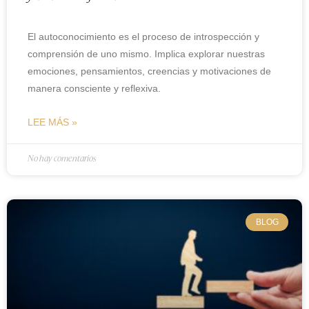
El autoconocimiento es el proceso de introspección y
comprensión de uno mismo. Implica explorar nuestras
emociones, pensamientos, creencias y motivaciones de
manera consciente y reflexiva.
LEE MÁS »
No hay comentarios
BLOG