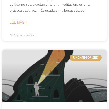
guiada no sea exactamente una meditación, es una
práctica cada vez más usada en la búsqueda del
LEE MÁS »
No hay comentarios
UNCATEGORIZED