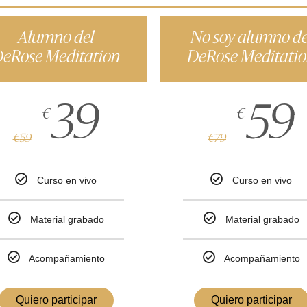
Alumno del
No soy alumno de
eRose Meditation
DeRose Meditati
39
59
€
€
€
59
€
79
Curso en vivo
Curso en vivo
Material grabado
Material grabado
Acompañamiento
Acompañamiento
Quiero participar
Quiero participar