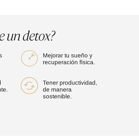
e un detox?
s
Mejorar tu sueño y
recuperación física.
l
Tener productividad,
te.
de manera
sostenible.