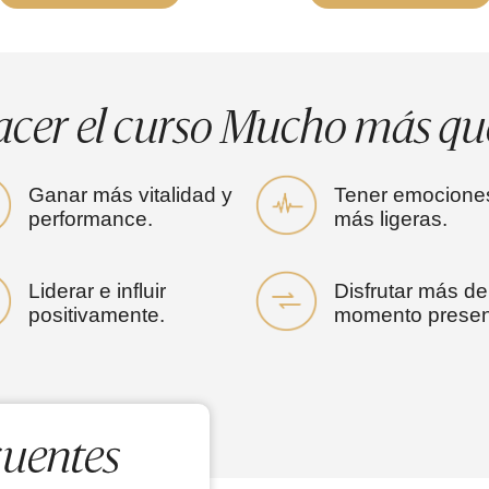
acer el curso Mucho más qu
Ganar más vitalidad y
Tener emocione
performance.
más ligeras.
Liderar e influir
Disfrutar más de
positivamente.
momento presen
cuentes